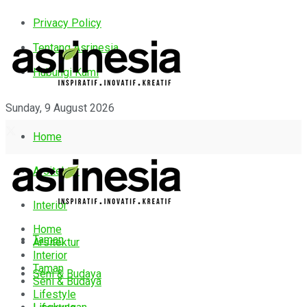
Privacy Policy
Tentang Asrinesia
Hubungi Kami
Sunday, 9 August 2026
Home
Arsitektur
Interior
Home
Taman
Arsitektur
Interior
Taman
Seni & Budaya
Seni & Budaya
Lifestyle