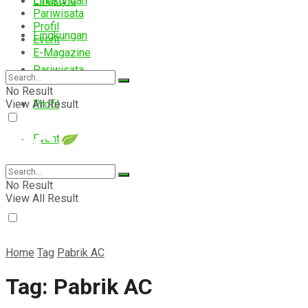
Lingkungan
Lifestyle
Pariwisata
Profil
Lingkungan
Event
E-Magazine
Pariwisata
No Result
View All Result
Profil
Event
E-Magazine
No Result
View All Result
Home
Tag
Pabrik AC
Tag:
Pabrik AC