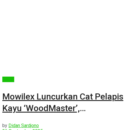
Berita
Mowilex Luncurkan Cat Pelapis
Kayu ‘WoodMaster’,
Menggandeng Maestro Italia
by
Didan Sardjono