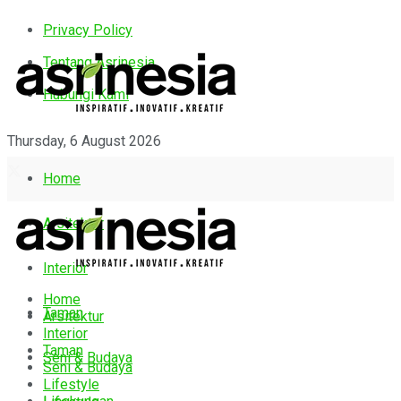
Privacy Policy
Tentang Asrinesia
Hubungi Kami
Thursday, 6 August 2026
Home
Arsitektur
Interior
Home
Taman
Arsitektur
Interior
Taman
Seni & Budaya
Seni & Budaya
Lifestyle