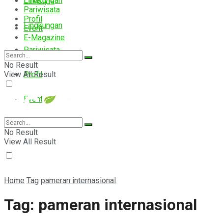
Lingkungan
Lifestyle
Pariwisata
Profil
Lingkungan
Event
E-Magazine
Pariwisata
No Result
View All Result
Profil
Event
E-Magazine
No Result
View All Result
Home
Tag
pameran internasional
Tag:
pameran internasional