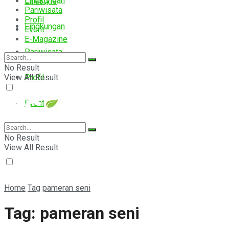
Lingkungan
Lifestyle
Pariwisata
Profil
Lingkungan
Event
E-Magazine
Pariwisata
No Result
View All Result
Profil
Event
E-Magazine
No Result
View All Result
Home
Tag
pameran seni
Tag:
pameran seni