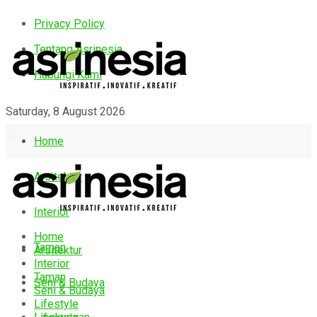
Privacy Policy
Tentang Asrinesia
Hubungi Kami
Saturday, 8 August 2026
Home
Arsitektur
Interior
Home
Taman
Arsitektur
Interior
Taman
Seni & Budaya
Seni & Budaya
Lifestyle