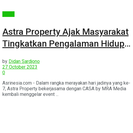
Berita
Astra Property Ajak Masyarakat
Tingkatkan Pengalaman Hidup
Dengan “Living First – CreArt
by
Didan Sardjono
2023”
27 October 2023
0
Asrinesia.com - Dalam rangka merayakan hari jadinya yang ke-
7, Astra Property bekerjasama dengan CASA by MRA Media
kembali menggelar event ...