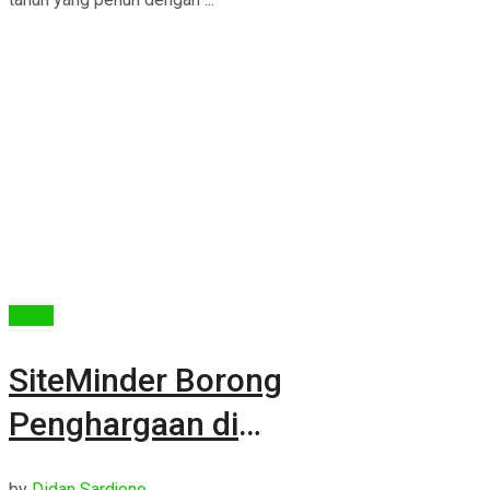
Berita
SiteMinder Borong
Penghargaan di
HotelTechAwards 2026
by
Didan Sardjono