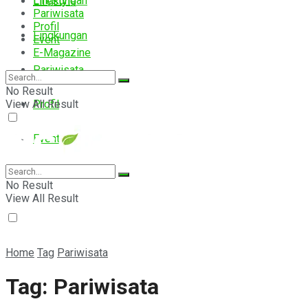
Lingkungan
Lifestyle
Pariwisata
Profil
Lingkungan
Event
E-Magazine
Pariwisata
No Result
View All Result
Profil
Event
E-Magazine
No Result
View All Result
Home
Tag
Pariwisata
Tag:
Pariwisata