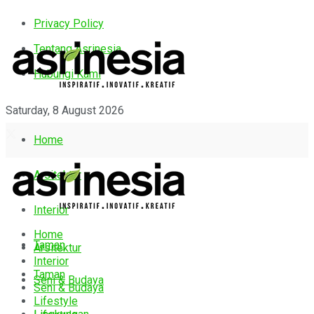
Privacy Policy
Tentang Asrinesia
Hubungi Kami
Saturday, 8 August 2026
Home
Arsitektur
Interior
Home
Taman
Arsitektur
Interior
Taman
Seni & Budaya
Seni & Budaya
Lifestyle