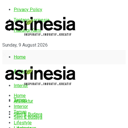
Privacy Policy
Tentang Asrinesia
Hubungi Kami
Sunday, 9 August 2026
Home
Arsitektur
Interior
Home
Taman
Arsitektur
Interior
Taman
Seni & Budaya
Seni & Budaya
Lifestyle