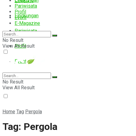
Lingkungan
Lifestyle
Pariwisata
Profil
Lingkungan
Event
E-Magazine
Pariwisata
No Result
View All Result
Profil
Event
E-Magazine
No Result
View All Result
Home
Tag
Pergola
Tag:
Pergola