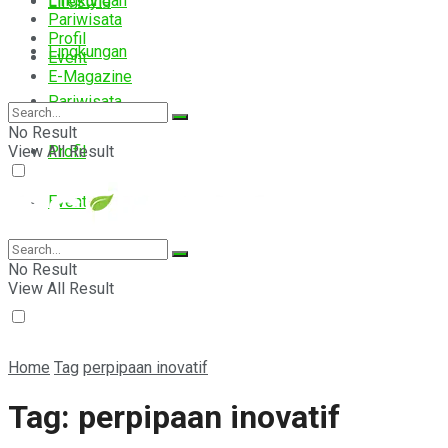
Lingkungan
Lifestyle
Pariwisata
Profil
Lingkungan
Event
E-Magazine
Pariwisata
No Result
View All Result
Profil
Event
E-Magazine
No Result
View All Result
Home
Tag
perpipaan inovatif
Tag:
perpipaan inovatif