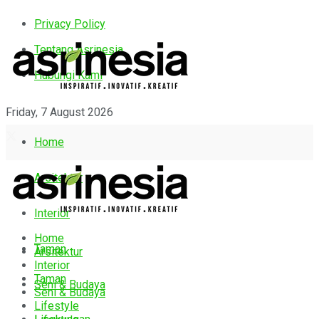
Privacy Policy
Tentang Asrinesia
Hubungi Kami
Friday, 7 August 2026
Home
Arsitektur
Interior
Home
Taman
Arsitektur
Interior
Taman
Seni & Budaya
Seni & Budaya
Lifestyle