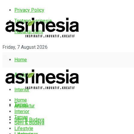
Privacy Policy
Tentang Asrinesia
Hubungi Kami
Friday, 7 August 2026
Home
Arsitektur
Interior
Home
Taman
Arsitektur
Interior
Taman
Seni & Budaya
Seni & Budaya
Lifestyle