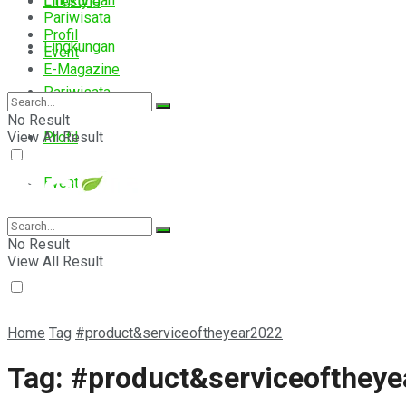
Lingkungan
Lifestyle
Pariwisata
Profil
Lingkungan
Event
E-Magazine
Pariwisata
No Result
View All Result
Profil
Event
E-Magazine
No Result
View All Result
Home
Tag
#product&serviceoftheyear2022
Tag:
#product&serviceofthey