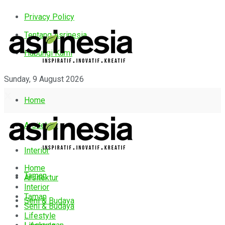
Privacy Policy
Tentang Asrinesia
Hubungi Kami
Sunday, 9 August 2026
Home
Arsitektur
Interior
Home
Taman
Arsitektur
Interior
Taman
Seni & Budaya
Seni & Budaya
Lifestyle