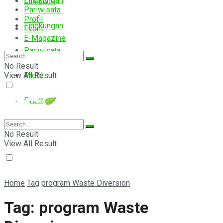
Lingkungan
Lifestyle
Pariwisata
Profil
Lingkungan
Event
E-Magazine
Pariwisata
No Result
View All Result
Profil
Event
E-Magazine
No Result
View All Result
Home
Tag
program Waste Diversion
Tag:
program Waste