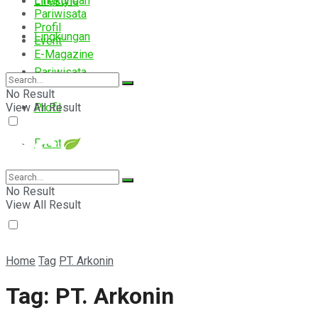
Lingkungan
Lifestyle
Pariwisata
Profil
Lingkungan
Event
E-Magazine
Pariwisata
No Result
View All Result
Profil
Event
E-Magazine
No Result
View All Result
Home
Tag
PT. Arkonin
Tag:
PT. Arkonin