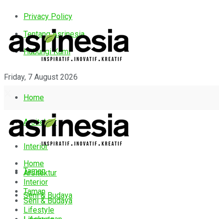
Privacy Policy
Tentang Asrinesia
Hubungi Kami
Friday, 7 August 2026
Home
Arsitektur
Interior
Home
Taman
Arsitektur
Interior
Taman
Seni & Budaya
Seni & Budaya
Lifestyle