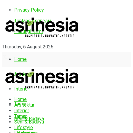
Privacy Policy
Tentang Asrinesia
Hubungi Kami
Thursday, 6 August 2026
Home
Arsitektur
Interior
Home
Taman
Arsitektur
Interior
Taman
Seni & Budaya
Seni & Budaya
Lifestyle