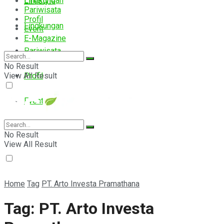
Lingkungan
Lifestyle
Pariwisata
Profil
Lingkungan
Event
E-Magazine
Pariwisata
No Result
View All Result
Profil
Event
E-Magazine
No Result
View All Result
Home
Tag
PT. Arto Investa Pramathana
Tag:
PT. Arto Investa