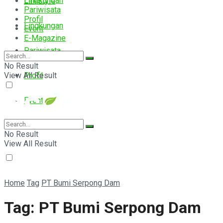
Lingkungan
Lifestyle
Pariwisata
Profil
Lingkungan
Event
E-Magazine
Pariwisata
No Result
View All Result
Profil
Event
E-Magazine
No Result
View All Result
Home
Tag
PT Bumi Serpong Dam
Tag:
PT Bumi Serpong Dam