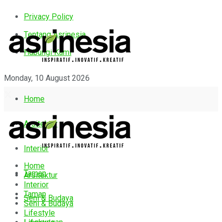
Privacy Policy
Tentang Asrinesia
Hubungi Kami
Monday, 10 August 2026
Home
Arsitektur
Interior
Home
Taman
Arsitektur
Interior
Taman
Seni & Budaya
Seni & Budaya
Lifestyle