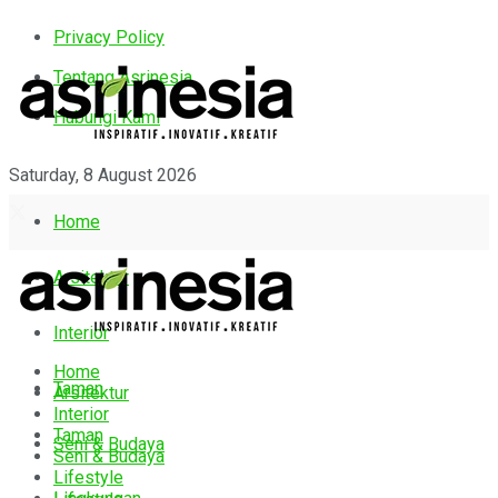
Privacy Policy
Tentang Asrinesia
Hubungi Kami
Saturday, 8 August 2026
Home
Arsitektur
Interior
Home
Taman
Arsitektur
Interior
Taman
Seni & Budaya
Seni & Budaya
Lifestyle