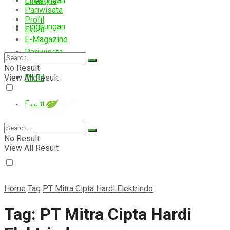
Lingkungan
Lifestyle
Pariwisata
Profil
Lingkungan
Event
E-Magazine
Pariwisata
No Result
View All Result
Profil
Event
E-Magazine
No Result
View All Result
Home
Tag
PT Mitra Cipta Hardi Elektrindo
Tag:
PT Mitra Cipta Hardi