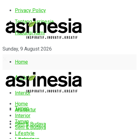
Privacy Policy
Tentang Asrinesia
Hubungi Kami
Sunday, 9 August 2026
Home
Arsitektur
Interior
Home
Taman
Arsitektur
Interior
Taman
Seni & Budaya
Seni & Budaya
Lifestyle