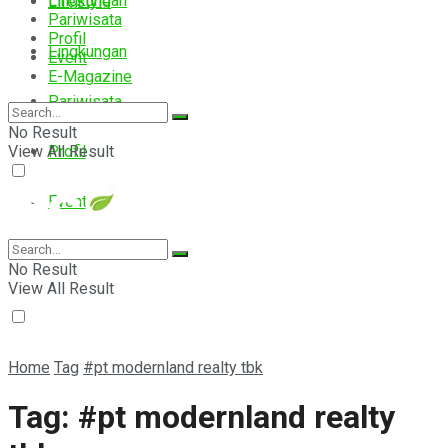
Lingkungan
Lifestyle
Pariwisata
Profil
Lingkungan
Event
E-Magazine
Pariwisata
No Result
View All Result
Profil
Event
E-Magazine
No Result
View All Result
Home
Tag
#pt modernland realty tbk
Tag:
#pt modernland realty