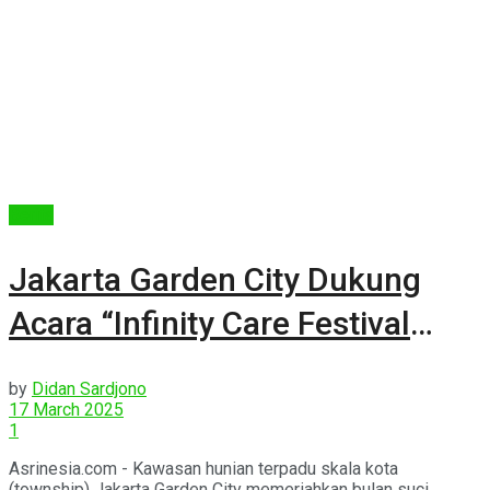
Berita
Jakarta Garden City Dukung
Acara “Infinity Care Festival
2025”
by
Didan Sardjono
17 March 2025
1
Asrinesia.com - Kawasan hunian terpadu skala kota
(township) Jakarta Garden City memeriahkan bulan suci