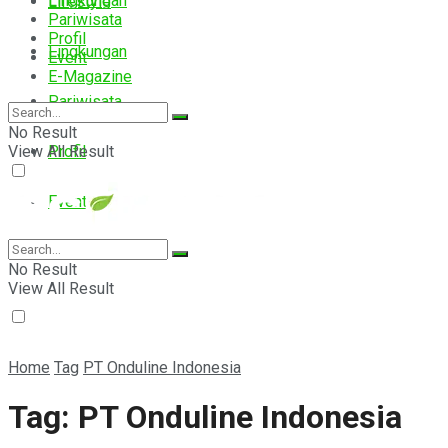
Lingkungan
Lifestyle
Pariwisata
Profil
Lingkungan
Event
E-Magazine
Pariwisata
No Result
View All Result
Profil
Event
E-Magazine
No Result
View All Result
Home
Tag
PT Onduline Indonesia
Tag:
PT Onduline Indonesia