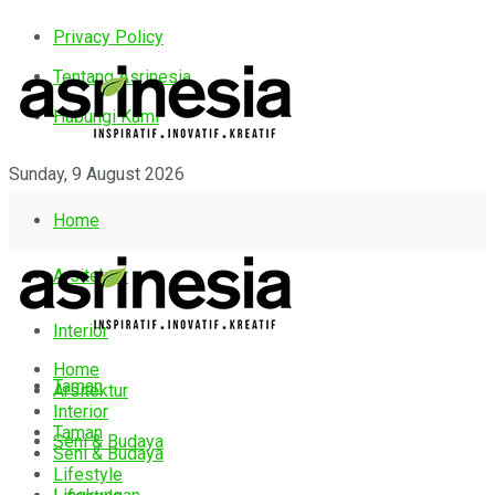
Privacy Policy
Tentang Asrinesia
Hubungi Kami
Sunday, 9 August 2026
Home
Arsitektur
Interior
Home
Taman
Arsitektur
Interior
Taman
Seni & Budaya
Seni & Budaya
Lifestyle