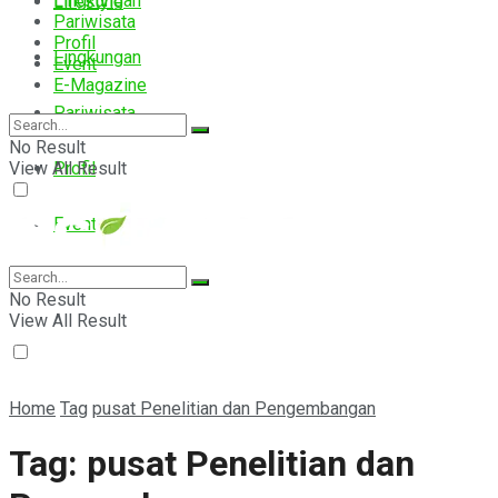
Lingkungan
Lifestyle
Pariwisata
Profil
Lingkungan
Event
E-Magazine
Pariwisata
No Result
View All Result
Profil
Event
E-Magazine
No Result
View All Result
Home
Tag
pusat Penelitian dan Pengembangan
Tag:
pusat Penelitian dan