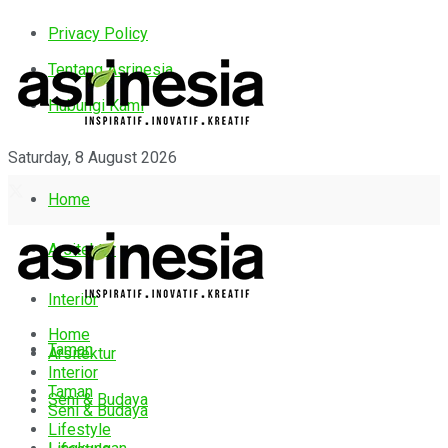
Privacy Policy
Tentang Asrinesia
Hubungi Kami
Saturday, 8 August 2026
Home
Arsitektur
Interior
Home
Taman
Arsitektur
Interior
Taman
Seni & Budaya
Seni & Budaya
Lifestyle