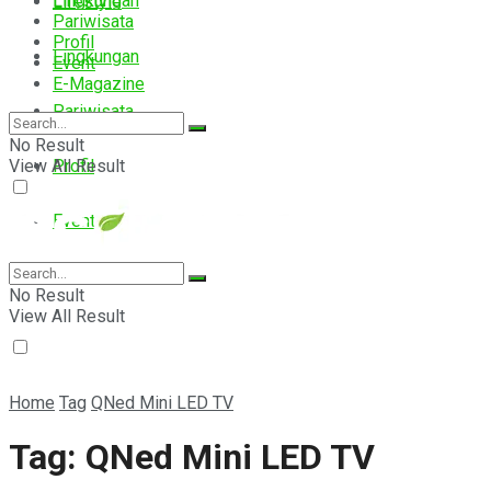
Lingkungan
Lifestyle
Pariwisata
Profil
Lingkungan
Event
E-Magazine
Pariwisata
No Result
View All Result
Profil
Event
E-Magazine
No Result
View All Result
Home
Tag
QNed Mini LED TV
Tag:
QNed Mini LED TV