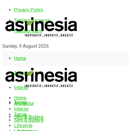
Privacy Policy
Tentang Asrinesia
Hubungi Kami
Sunday, 9 August 2026
Home
Arsitektur
Interior
Home
Taman
Arsitektur
Interior
Taman
Seni & Budaya
Seni & Budaya
Lifestyle