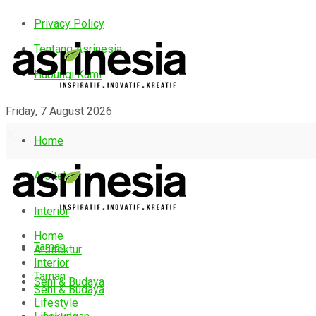
Privacy Policy
Tentang Asrinesia
Hubungi Kami
Friday, 7 August 2026
Home
Arsitektur
Interior
Home
Taman
Arsitektur
Interior
Taman
Seni & Budaya
Seni & Budaya
Lifestyle