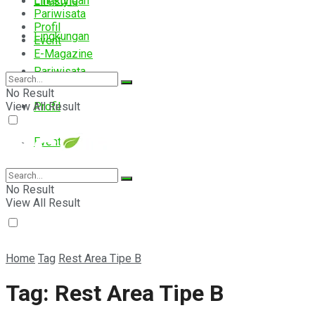
Lingkungan
Lifestyle
Pariwisata
Profil
Lingkungan
Event
E-Magazine
Pariwisata
No Result
View All Result
Profil
Event
E-Magazine
No Result
View All Result
Home
Tag
Rest Area Tipe B
Tag:
Rest Area Tipe B