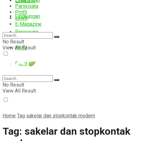
Lingkungan
Lifestyle
Pariwisata
Profil
Lingkungan
Event
E-Magazine
Pariwisata
No Result
View All Result
Profil
Event
E-Magazine
No Result
View All Result
Home
Tag
sakelar dan stopkontak modern
Tag:
sakelar dan stopkontak