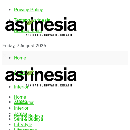
Privacy Policy
Tentang Asrinesia
Hubungi Kami
Friday, 7 August 2026
Home
Arsitektur
Interior
Home
Taman
Arsitektur
Interior
Taman
Seni & Budaya
Seni & Budaya
Lifestyle