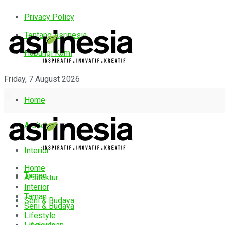
Privacy Policy
Tentang Asrinesia
Hubungi Kami
Friday, 7 August 2026
Home
Arsitektur
Interior
Home
Taman
Arsitektur
Interior
Taman
Seni & Budaya
Seni & Budaya
Lifestyle