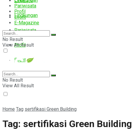
Lingkungan
Lifestyle
Pariwisata
Profil
Lingkungan
Event
E-Magazine
Pariwisata
No Result
View All Result
Profil
Event
E-Magazine
No Result
View All Result
Home
Tag
sertifikasi Green Building
Tag:
sertifikasi Green Building