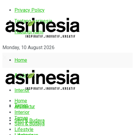
Privacy Policy
Tentang Asrinesia
Hubungi Kami
Monday, 10 August 2026
Home
Arsitektur
Interior
Home
Taman
Arsitektur
Interior
Taman
Seni & Budaya
Seni & Budaya
Lifestyle