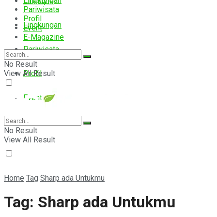
Lingkungan
Lifestyle
Pariwisata
Profil
Lingkungan
Event
E-Magazine
Pariwisata
No Result
View All Result
Profil
Event
E-Magazine
No Result
View All Result
Home
Tag
Sharp ada Untukmu
Tag:
Sharp ada Untukmu