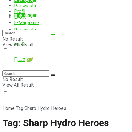
Lingkungan
Lifestyle
Pariwisata
Profil
Lingkungan
Event
E-Magazine
Pariwisata
No Result
View All Result
Profil
Event
E-Magazine
No Result
View All Result
Home
Tag
Sharp Hydro Heroes
Tag:
Sharp Hydro Heroes