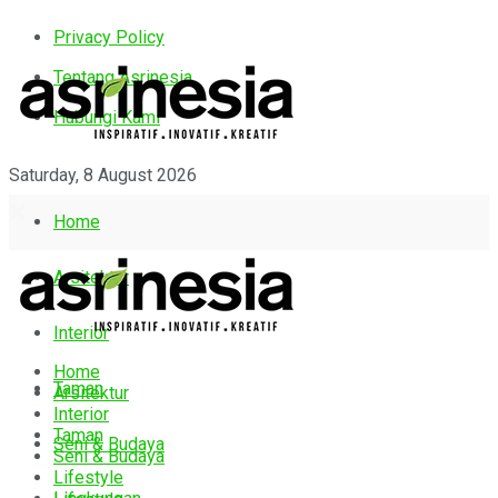
Privacy Policy
Tentang Asrinesia
Hubungi Kami
Saturday, 8 August 2026
Home
Arsitektur
Interior
Home
Taman
Arsitektur
Interior
Taman
Seni & Budaya
Seni & Budaya
Lifestyle