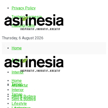
Privacy Policy
Tentang Asrinesia
Hubungi Kami
Thursday, 6 August 2026
Home
Arsitektur
Interior
Home
Taman
Arsitektur
Interior
Taman
Seni & Budaya
Seni & Budaya
Lifestyle