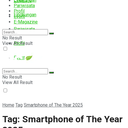
Lingkungan
Lifestyle
Pariwisata
Profil
Lingkungan
Event
E-Magazine
Pariwisata
No Result
View All Result
Profil
Event
E-Magazine
No Result
View All Result
Home
Tag
Smartphone of The Year 2025
Tag:
Smartphone of The Year