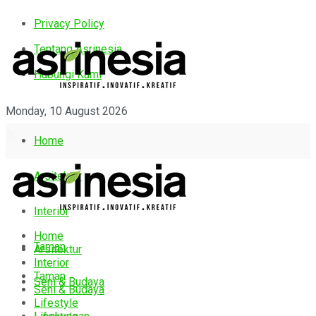
Privacy Policy
Tentang Asrinesia
Hubungi Kami
Monday, 10 August 2026
Home
Arsitektur
Interior
Home
Taman
Arsitektur
Interior
Taman
Seni & Budaya
Seni & Budaya
Lifestyle