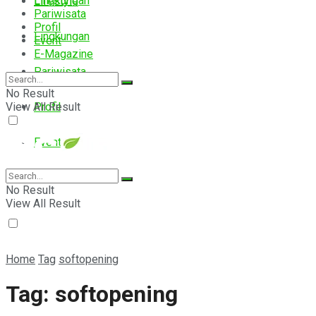
Lingkungan
Lifestyle
Pariwisata
Profil
Lingkungan
Event
E-Magazine
Pariwisata
No Result
View All Result
Profil
Event
E-Magazine
No Result
View All Result
Home
Tag
softopening
Tag:
softopening