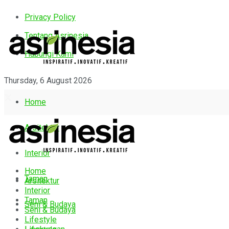
Privacy Policy
Tentang Asrinesia
Hubungi Kami
Thursday, 6 August 2026
Home
Arsitektur
Interior
Home
Taman
Arsitektur
Interior
Taman
Seni & Budaya
Seni & Budaya
Lifestyle