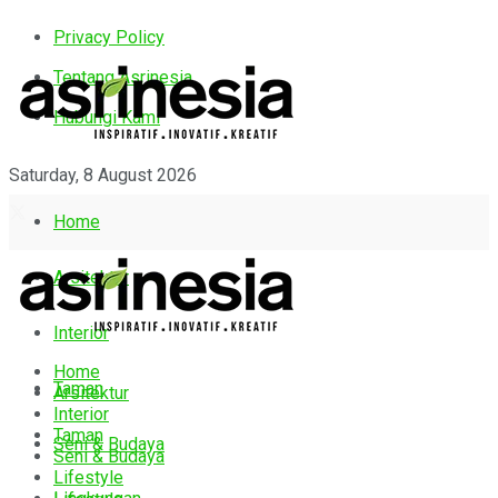
Privacy Policy
Tentang Asrinesia
Hubungi Kami
Saturday, 8 August 2026
Home
Arsitektur
Interior
Home
Taman
Arsitektur
Interior
Taman
Seni & Budaya
Seni & Budaya
Lifestyle