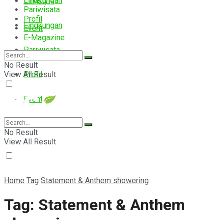
Lingkungan
Lifestyle
Pariwisata
Profil
Lingkungan
Event
E-Magazine
Pariwisata
No Result
View All Result
Profil
Event
E-Magazine
No Result
View All Result
Home
Tag
Statement & Anthem showering
Tag:
Statement & Anthem