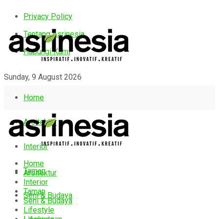
Privacy Policy
Tentang Asrinesia
Hubungi Kami
Sunday, 9 August 2026
Home
Arsitektur
Interior
Home
Taman
Arsitektur
Interior
Taman
Seni & Budaya
Seni & Budaya
Lifestyle