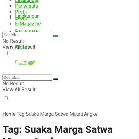
Lingkungan
Lifestyle
Pariwisata
Profil
Lingkungan
Event
E-Magazine
Pariwisata
No Result
View All Result
Profil
Event
E-Magazine
No Result
View All Result
Home
Tag
Suaka Marga Satwa Muara Angke
Tag:
Suaka Marga Satwa