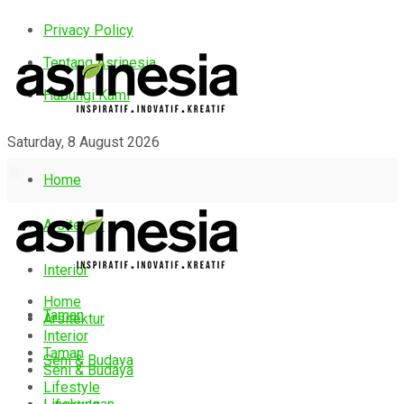
Privacy Policy
Tentang Asrinesia
Hubungi Kami
Saturday, 8 August 2026
Home
Arsitektur
Interior
Home
Taman
Arsitektur
Interior
Taman
Seni & Budaya
Seni & Budaya
Lifestyle