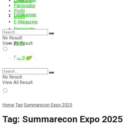
Lingkungan
Lifestyle
Pariwisata
Profil
Lingkungan
Event
E-Magazine
Pariwisata
No Result
View All Result
Profil
Event
E-Magazine
No Result
View All Result
Home
Tag
Summarecon Expo 2025
Tag:
Summarecon Expo 2025