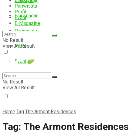
Lingkungan
Lifestyle
Pariwisata
Profil
Lingkungan
Event
E-Magazine
Pariwisata
No Result
View All Result
Profil
Event
E-Magazine
No Result
View All Result
Home
Tag
The Armont Residences
Tag:
The Armont Residences