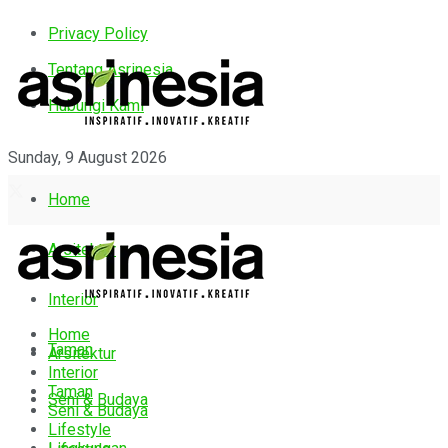
Privacy Policy
Tentang Asrinesia
Hubungi Kami
Sunday, 9 August 2026
Home
Arsitektur
Interior
Home
Taman
Arsitektur
Interior
Taman
Seni & Budaya
Seni & Budaya
Lifestyle