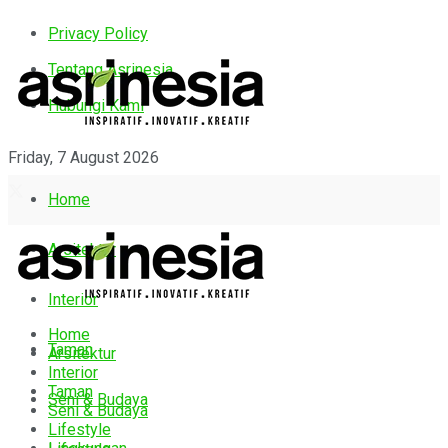
Privacy Policy
Tentang Asrinesia
Hubungi Kami
Friday, 7 August 2026
Home
Arsitektur
Interior
Home
Taman
Arsitektur
Interior
Taman
Seni & Budaya
Seni & Budaya
Lifestyle