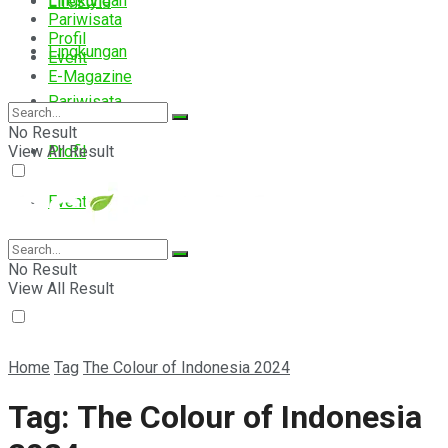
Lingkungan
Lifestyle
Pariwisata
Profil
Lingkungan
Event
E-Magazine
Pariwisata
No Result
View All Result
Profil
Event
E-Magazine
No Result
View All Result
Home
Tag
The Colour of Indonesia 2024
Tag:
The Colour of Indonesia