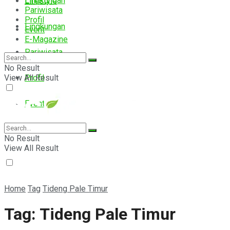
Lingkungan
Lifestyle
Pariwisata
Profil
Lingkungan
Event
E-Magazine
Pariwisata
No Result
View All Result
Profil
Event
E-Magazine
No Result
View All Result
Home
Tag
Tideng Pale Timur
Tag:
Tideng Pale Timur