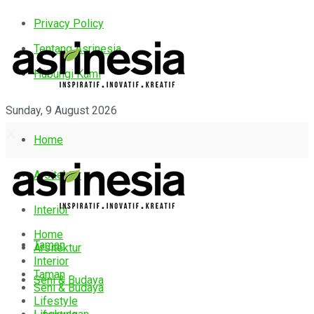
Privacy Policy
Tentang Asrinesia
Hubungi Kami
Sunday, 9 August 2026
Home
Arsitektur
Interior
Home
Taman
Arsitektur
Interior
Taman
Seni & Budaya
Seni & Budaya
Lifestyle