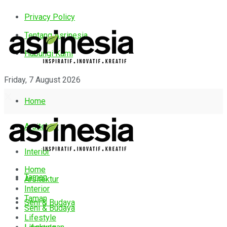
Privacy Policy
Tentang Asrinesia
Hubungi Kami
Friday, 7 August 2026
Home
Arsitektur
Interior
Home
Taman
Arsitektur
Interior
Taman
Seni & Budaya
Seni & Budaya
Lifestyle