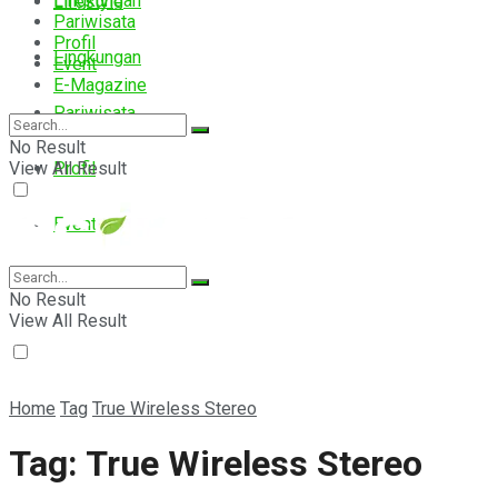
Lingkungan
Lifestyle
Pariwisata
Profil
Lingkungan
Event
E-Magazine
Pariwisata
No Result
View All Result
Profil
Event
E-Magazine
No Result
View All Result
Home
Tag
True Wireless Stereo
Tag:
True Wireless Stereo