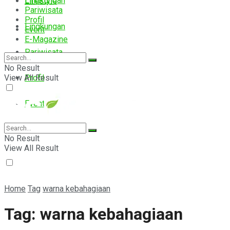
Lingkungan
Lifestyle
Pariwisata
Profil
Lingkungan
Event
E-Magazine
Pariwisata
No Result
View All Result
Profil
Event
E-Magazine
No Result
View All Result
Home
Tag
warna kebahagiaan
Tag:
warna kebahagiaan