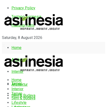
Privacy Policy
Tentang Asrinesia
Hubungi Kami
Saturday, 8 August 2026
Home
Arsitektur
Interior
Home
Taman
Arsitektur
Interior
Taman
Seni & Budaya
Seni & Budaya
Lifestyle