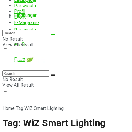
Lingkungan
Lifestyle
Pariwisata
Profil
Lingkungan
Event
E-Magazine
Pariwisata
No Result
View All Result
Profil
Event
E-Magazine
No Result
View All Result
Home
Tag
WiZ Smart Lighting
Tag:
WiZ Smart Lighting