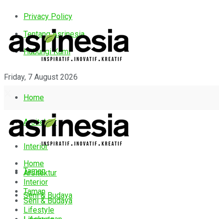
Privacy Policy
Tentang Asrinesia
Hubungi Kami
Friday, 7 August 2026
Home
Arsitektur
Interior
Home
Taman
Arsitektur
Interior
Taman
Seni & Budaya
Seni & Budaya
Lifestyle