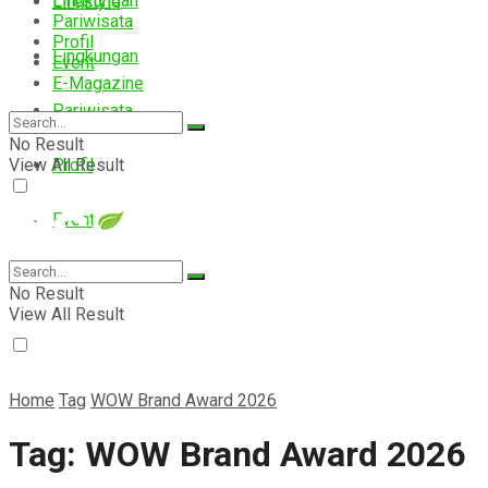
Lingkungan
Lifestyle
Pariwisata
Profil
Lingkungan
Event
E-Magazine
Pariwisata
No Result
View All Result
Profil
Event
E-Magazine
No Result
View All Result
Home
Tag
WOW Brand Award 2026
Tag:
WOW Brand Award 2026