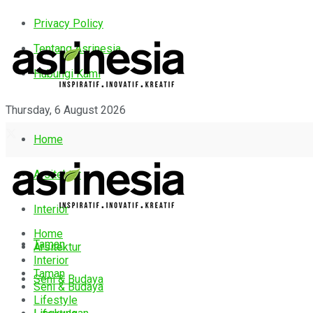
Privacy Policy
Tentang Asrinesia
Hubungi Kami
Thursday, 6 August 2026
Home
Arsitektur
Interior
Home
Taman
Arsitektur
Interior
Taman
Seni & Budaya
Seni & Budaya
Lifestyle