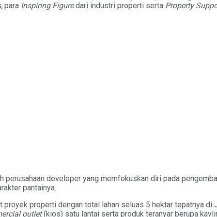
,
para
Inspiring Figure
dari industri properti serta
Property Suppor
alah perusahaan developer yang memfokuskan diri pada pengemban
rakter pantainya.
oyek properti dengan total lahan seluas 5 hektar tepatnya di Jal
rcial outlet
(kios) satu lantai serta produk teranyar berupa kavl