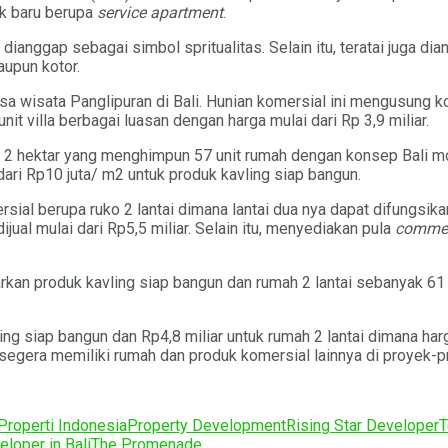
k baru berupa
service apartment
.
ang dianggap sebagai simbol spritualitas. Selain itu, teratai juga
aupun kotor.
 desa wisata Panglipuran di Bali. Hunian komersial ini mengusung
it villa berbagai luasan dengan harga mulai dari Rp 3,9 miliar.
s 2 hektar yang menghimpun 57 unit rumah dengan konsep Bali mo
dari Rp10 juta/ m2 untuk produk kavling siap bangun.
al berupa ruko 2 lantai dimana lantai dua nya dapat difungsikan
al mulai dari Rp5,5 miliar. Selain itu, menyediakan pula
commerc
an produk kavling siap bangun dan rumah 2 lantai sebanyak 61 u
ing siap bangun dan Rp4,8 miliar untuk rumah 2 lantai dimana har
era memiliki rumah dan produk komersial lainnya di proyek-pro
Properti Indonesia
Property Development
Rising Star Developer
T
loper in Bali
The Promenade