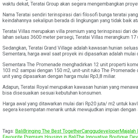
waktu dekat, Teratai Group akan segera mengembangkan proye
Nama Teratai sendiri terinspirasi dari filosofi bunga teratai y
keindahannya sekalipun berada di lingkungan yang tidak baik at
Teratai Villas merupakan villa premium yang terinspirasi dari
lahan seluas 3600 meter persegi, Teratai Villas merangkum 17 un
Sedangkan, Teratai Grand Village adalah kawasan hunian selua
Sementara, harga awal saat proyek ini dipasarkan adalah mulai 
Sementara The Promenade menghadirkan 12 unit properti komersi
103 m2 sampai dengan 150 m2, unit-unit ruko The Promenade diju
unit yang dipasarkan dengan harga mulai Rp3,8 miliar.
Adapun, Teratai Royal merupakan kawasan hunian yang menawark
bisa disesuaikan sesuai kebutuhan konsumen.
Harga awal yang ditawarkan mulai dari Rp20 juta/ m2 untuk kavl
segera kesempatan menarik untuk mewujudkan impian dengan seg
Tags:
Bali
Bringing The Best Together
Canggu
developer
Majalah 
Favourite Premium Housing in Bali
The Innovative Boutique Deve