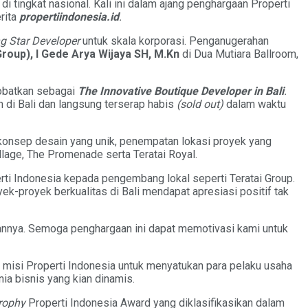
tingkat nasional. Kali ini dalam ajang penghargaan Properti
rita
propertiindonesia.id
.
ng Star Developer
untuk skala korporasi. Penganugerahan
roup), I Gede Arya Wijaya SH, M.Kn
di Dua Mutiara Ballroom,
nobatkan sebagai
The Innovative Boutique Developer in Bali
.
 di Bali dan langsung terserap habis
(sold out)
dalam waktu
n konsep desain yang unik, penempatan lokasi proyek yang
illage, The Promenade serta Teratai Royal.
rti Indonesia kepada pengembang lokal seperti Teratai Group.
k-proyek berkualitas di Bali mendapat apresiasi positif tak
pannya. Semoga penghargaan ini dapat memotivasi kami untuk
n misi Properti Indonesia untuk menyatukan para pelaku usaha
nia bisnis yang kian dinamis.
rophy
Properti Indonesia Award yang diklasifikasikan dalam