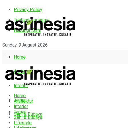
Privacy Policy
Tentang Asrinesia
Hubungi Kami
Sunday, 9 August 2026
Home
Arsitektur
Interior
Home
Taman
Arsitektur
Interior
Taman
Seni & Budaya
Seni & Budaya
Lifestyle