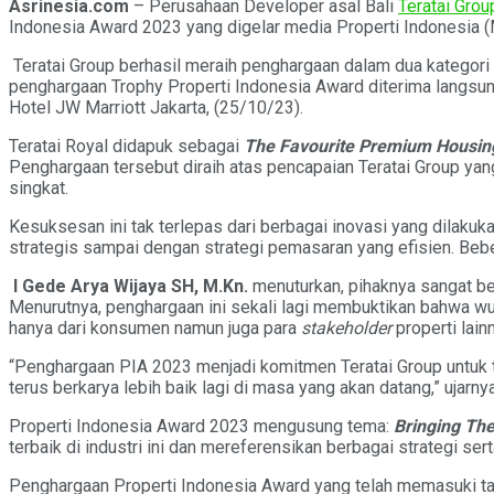
Asrinesia.com
– Perusahaan Developer asal Bali
Teratai Grou
Indonesia Award 2023 yang digelar media Properti Indonesia 
Teratai Group berhasil meraih penghargaan dalam dua kategori
penghargaan Trophy Properti Indonesia Award diterima langsu
Hotel JW Marriott Jakarta, (25/10/23).
Teratai Royal didapuk sebagai
The Favourite Premium Housing
Penghargaan tersebut diraih atas pencapaian Teratai Group y
singkat.
Kesuksesan ini tak terlepas dari berbagai inovasi yang dilakuk
strategis sampai dengan strategi pemasaran yang efisien. Beber
I Gede Arya Wijaya SH, M.Kn.
menuturkan, pihaknya sangat be
Menurutnya, penghargaan ini sekali lagi membuktikan bahwa wuj
hanya dari konsumen namun juga para
stakeholder
properti lain
“Penghargaan PIA 2023 menjadi komitmen Teratai Group untuk 
terus berkarya lebih baik lagi di masa yang akan datang,” ujarnya
Properti Indonesia Award 2023 mengusung tema:
Bringing Th
terbaik di industri ini dan mereferensikan berbagai strategi se
Penghargaan Properti Indonesia Award yang telah memasuki 