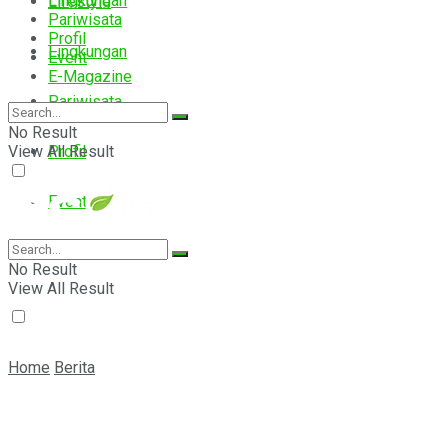
Lingkungan
Lifestyle
Pariwisata
Profil
Lingkungan
Event
E-Magazine
Pariwisata
No Result
View All Result
Profil
Event
E-Magazine
No Result
View All Result
Home
Berita