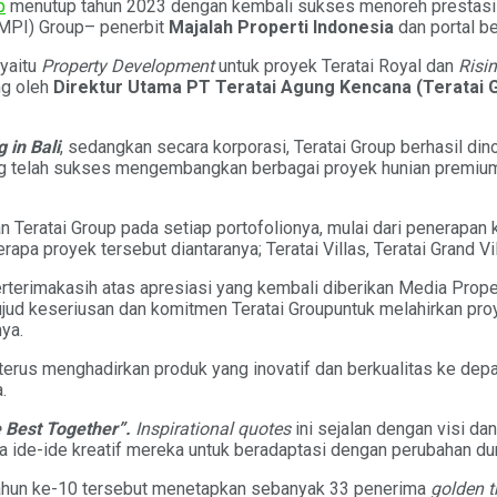
p
menutup tahun 2023 dengan kembali sukses menoreh prestasi di 
(MPI) Group– penerbit
Majalah Properti Indonesia
dan portal be
 yaitu
Property Development
untuk proyek Teratai Royal dan
Risi
ng oleh
Direktur
Utama
PT Teratai Agung Kencana (Teratai G
 in Bali
, sedangkan secara korporasi, Teratai Group berhasil di
ang telah sukses mengembangkan berbagai proyek hunian premium
an Teratai Group pada setiap portofolionya, mulai dari penerapa
apa proyek tersebut diantaranya; Teratai Villas, Teratai Grand V
rterimakasih atas apresiasi yang kembali diberikan Media Prope
ud keseriusan dan komitmen Teratai Groupuntuk melahirkan proye
nya.
terus menghadirkan produk yang inovatif dan berkualitas ke de
.
e Best Together”.
Inspirational quotes
ini sejalan dengan visi da
rta ide-ide kreatif mereka untuk beradaptasi dengan perubahan du
tahun ke-10 tersebut menetapkan sebanyak 33 penerima
golden t