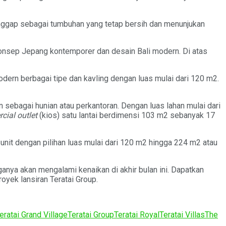
 dianggap sebagai tumbuhan yang tetap bersih dan menunjukan
 konsep Jepang kontemporer dan desain Bali modern. Di atas
dern berbagai tipe dan kavling dengan luas mulai dari 120 m2.
 sebagai hunian atau perkantoran. Dengan luas lahan mulai dari
ial outlet
(kios) satu lantai berdimensi 103 m2 sebanyak 17
nit dengan pilihan luas mulai dari 120 m2 hingga 224 m2 atau
ganya akan mengalami kenaikan di akhir bulan ini. Dapatkan
yek lansiran Teratai Group.
eratai Grand Village
Teratai Group
Teratai Royal
Teratai Villas
The