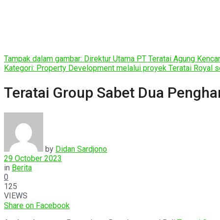
Tampak dalam gambar: Direktur Utama PT Teratai Agung Kencana
Kategori: Property Development melalui proyek Teratai Royal s
Teratai Group Sabet Dua Pengha
by
Didan Sardjono
29 October 2023
in
Berita
0
125
VIEWS
Share on Facebook