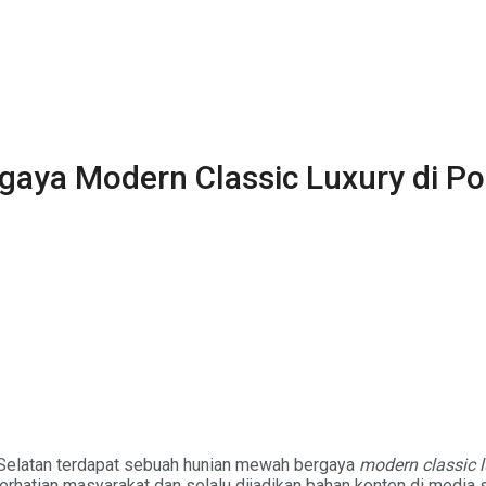
gaya Modern Classic Luxury di P
Selatan terdapat sebuah hunian mewah bergaya
modern classic l
erhatian masyarakat dan selalu dijadikan bahan konten di media s