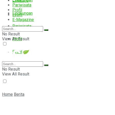
Lingkungan
Lifestyle
Pariwisata
Profil
Lingkungan
Event
E-Magazine
Pariwisata
No Result
View All Result
Profil
Event
E-Magazine
No Result
View All Result
Home
Berita