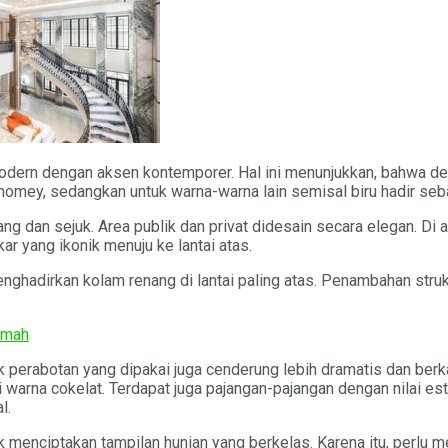
odern dengan aksen kontemporer. Hal ini menunjukkan, bahwa desa
omey, sedangkan untuk warna-warna lain semisal biru hadir seb
ng dan sejuk. Area publik dan privat didesain secara elegan. Di a
r yang ikonik menuju ke lantai atas.
nghadirkan kolam renang di lantai paling atas. Penambahan struk
umah
k perabotan yang dipakai juga cenderung lebih dramatis dan be
 warna cokelat. Terdapat juga pajangan-pajangan dengan nilai est
l.
k menciptakan tampilan hunian yang berkelas. Karena itu, perlu m