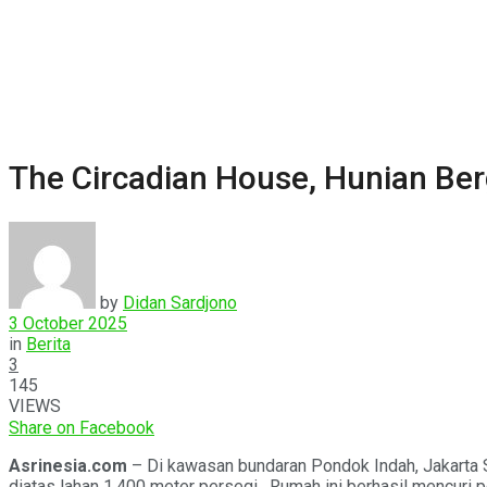
The Circadian House, Hunian Ber
by
Didan Sardjono
3 October 2025
in
Berita
3
145
VIEWS
Share on Facebook
Asrinesia.com
– Di kawasan bundaran Pondok Indah, Jakarta 
diatas lahan 1.400 meter persegi. Rumah ini berhasil mencuri p