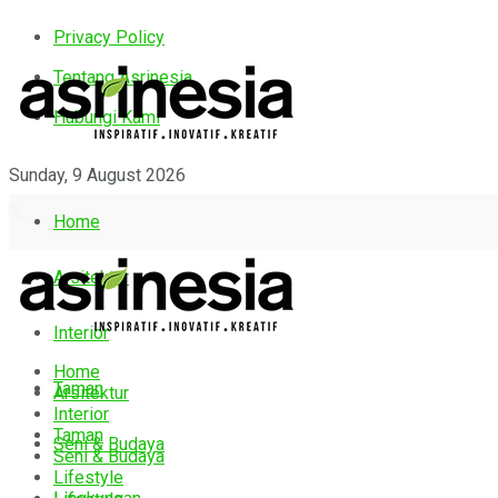
Privacy Policy
Tentang Asrinesia
Hubungi Kami
Sunday, 9 August 2026
Home
Arsitektur
Interior
Home
Taman
Arsitektur
Interior
Taman
Seni & Budaya
Seni & Budaya
Lifestyle