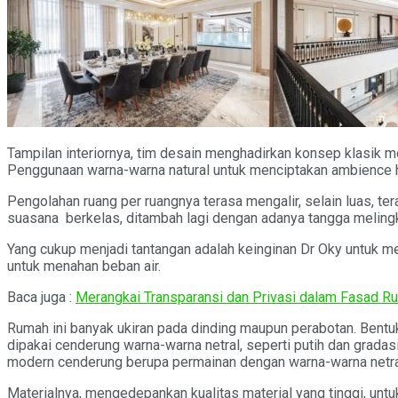
Tampilan interiornya, tim desain menghadirkan konsep klasik m
Penggunaan warna-warna natural untuk menciptakan ambience h
Pengolahan ruang per ruangnya terasa mengalir, selain luas, tera
suasana berkelas, ditambah lagi dengan adanya tangga melingka
Yang cukup menjadi tantangan adalah keinginan Dr Oky untuk me
untuk menahan beban air.
Baca juga :
Merangkai Transparansi dan Privasi dalam Fasad R
Rumah ini banyak ukiran pada dinding maupun perabotan. Bentu
dipakai cenderung warna-warna netral, seperti putih dan gradasi
modern cenderung berupa permainan dengan warna-warna netra
Materialnya, mengedepankan kualitas material yang tinggi, untu