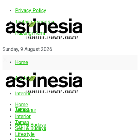
Privacy Policy
Tentang Asrinesia
Hubungi Kami
Sunday, 9 August 2026
Home
Arsitektur
Interior
Home
Taman
Arsitektur
Interior
Taman
Seni & Budaya
Seni & Budaya
Lifestyle