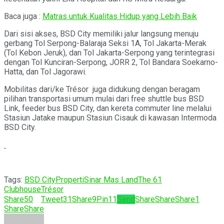
Baca juga :
Matras untuk Kualitas Hidup yang Lebih Baik
Dari sisi akses, BSD City memiliki jalur langsung menuju
gerbang Tol Serpong-Balaraja Seksi 1A, Tol Jakarta-Merak
(Tol Kebon Jeruk), dan Tol Jakarta-Serpong yang terintegrasi
dengan Tol Kunciran-Serpong, JORR 2, Tol Bandara Soekarno-
Hatta, dan Tol Jagorawi.
Mobilitas dari/ke Trésor juga didukung dengan beragam
pilihan transportasi umum mulai dari free shuttle bus BSD
Link, feeder bus BSD City, dan kereta commuter line melalui
Stasiun Jatake maupun Stasiun Cisauk di kawasan Intermoda
BSD City.
Tags:
BSD City
Properti
Sinar Mas Land
The 61
Clubhouse
Trésor
Share
50
Tweet
31
Share
9
Pin
11
Send
Share
Share
Share
1
Share
Share