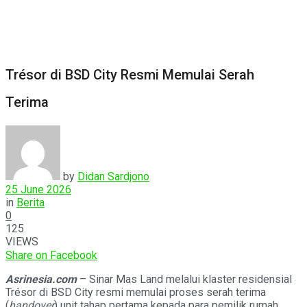
Trésor di BSD City Resmi Memulai Serah
Terima
by
Didan Sardjono
25 June 2026
in
Berita
0
125
VIEWS
Share on Facebook
Asrinesia.com
– Sinar Mas Land melalui klaster residensial
Trésor di BSD City resmi memulai proses serah terima
(
handover
) unit tahap pertama kepada para pemilik rumah