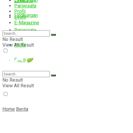
Lingkungan
Lifestyle
Pariwisata
Profil
Lingkungan
Event
E-Magazine
Pariwisata
No Result
View All Result
Profil
Event
E-Magazine
No Result
View All Result
Home
Berita