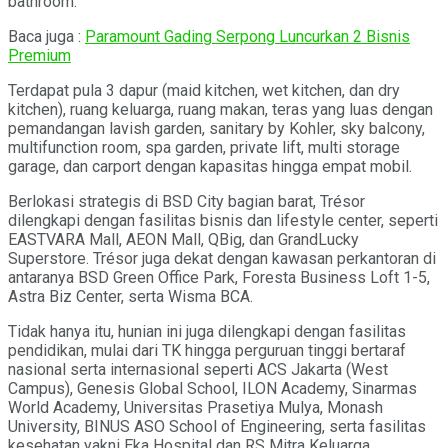
bathroom.
Baca juga :
Paramount Gading Serpong Luncurkan 2 Bisnis
Premium
Terdapat pula 3 dapur (maid kitchen, wet kitchen, dan dry
kitchen), ruang keluarga, ruang makan, teras yang luas dengan
pemandangan lavish garden, sanitary by Kohler, sky balcony,
multifunction room, spa garden, private lift, multi storage
garage, dan carport dengan kapasitas hingga empat mobil.
Berlokasi strategis di BSD City bagian barat, Trésor
dilengkapi dengan fasilitas bisnis dan lifestyle center, seperti
EASTVARA Mall, AEON Mall, QBig, dan GrandLucky
Superstore. Trésor juga dekat dengan kawasan perkantoran di
antaranya BSD Green Office Park, Foresta Business Loft 1-5,
Astra Biz Center, serta Wisma BCA.
Tidak hanya itu, hunian ini juga dilengkapi dengan fasilitas
pendidikan, mulai dari TK hingga perguruan tinggi bertaraf
nasional serta internasional seperti ACS Jakarta (West
Campus), Genesis Global School, ILON Academy, Sinarmas
World Academy, Universitas Prasetiya Mulya, Monash
University, BINUS ASO School of Engineering, serta fasilitas
kesehatan yakni Eka Hospital dan RS Mitra Keluarga.