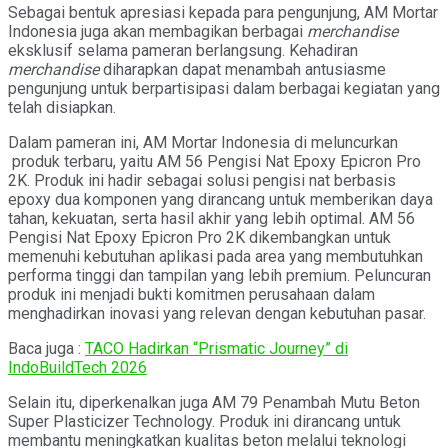
Sebagai bentuk apresiasi kepada para pengunjung, AM Mortar
Indonesia juga akan membagikan berbagai
merchandise
eksklusif selama pameran berlangsung. Kehadiran
merchandise
diharapkan dapat menambah antusiasme
pengunjung untuk berpartisipasi dalam berbagai kegiatan yang
telah disiapkan.
Dalam pameran ini, AM Mortar Indonesia di meluncurkan
produk terbaru, yaitu AM 56 Pengisi Nat Epoxy Epicron Pro
2K. Produk ini hadir sebagai solusi pengisi nat berbasis
epoxy dua komponen yang dirancang untuk memberikan daya
tahan, kekuatan, serta hasil akhir yang lebih optimal. AM 56
Pengisi Nat Epoxy Epicron Pro 2K dikembangkan untuk
memenuhi kebutuhan aplikasi pada area yang membutuhkan
performa tinggi dan tampilan yang lebih premium. Peluncuran
produk ini menjadi bukti komitmen perusahaan dalam
menghadirkan inovasi yang relevan dengan kebutuhan pasar.
Baca juga :
TACO Hadirkan “Prismatic Journey” di
IndoBuildTech 2026
Selain itu, diperkenalkan juga AM 79 Penambah Mutu Beton
Super Plasticizer Technology. Produk ini dirancang untuk
membantu meningkatkan kualitas beton melalui teknologi