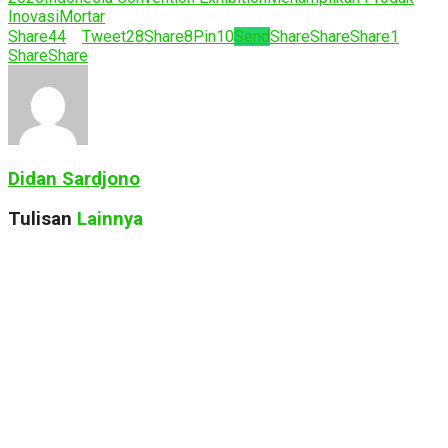
Inovasi
Mortar
Share
44
Tweet
28
Share
8
Pin
10
Send
Share
Share
Share
1
Share
Share
Didan Sardjono
Tulisan
Lainnya