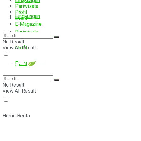
Lingkungan
Lifestyle
Pariwisata
Profil
Lingkungan
Event
E-Magazine
Pariwisata
No Result
View All Result
Profil
Event
E-Magazine
No Result
View All Result
Home
Berita