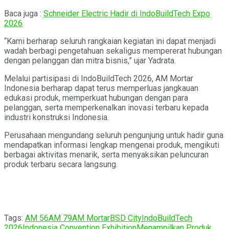
Baca juga :
Schneider Electric Hadir di IndoBuildTech Expo
2026
“Kami berharap seluruh rangkaian kegiatan ini dapat menjadi
wadah berbagi pengetahuan sekaligus mempererat hubungan
dengan pelanggan dan mitra bisnis,” ujar Yadrata.
Melalui partisipasi di IndoBuildTech 2026, AM Mortar
Indonesia berharap dapat terus memperluas jangkauan
edukasi produk, memperkuat hubungan dengan para
pelanggan, serta memperkenalkan inovasi terbaru kepada
industri konstruksi Indonesia.
Perusahaan mengundang seluruh pengunjung untuk hadir guna
mendapatkan informasi lengkap mengenai produk, mengikuti
berbagai aktivitas menarik, serta menyaksikan peluncuran
produk terbaru secara langsung.
Tags:
AM 56
AM 79
AM Mortar
BSD City
IndoBuildTech
2026
Indonesia Convention Exhibition
Menampilkan Produk