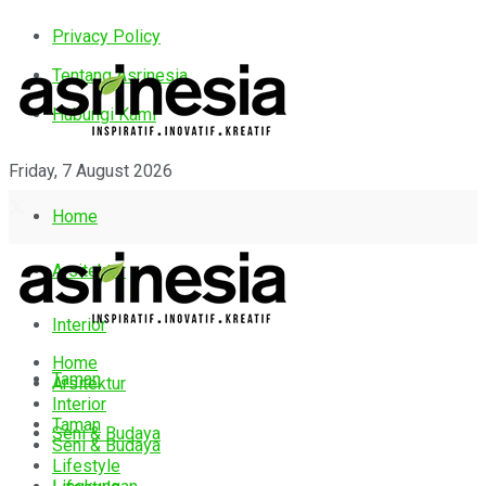
Privacy Policy
Tentang Asrinesia
Hubungi Kami
Friday, 7 August 2026
Home
Arsitektur
Interior
Home
Taman
Arsitektur
Interior
Taman
Seni & Budaya
Seni & Budaya
Lifestyle