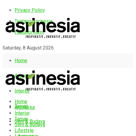
Privacy Policy
Tentang Asrinesia
Hubungi Kami
Saturday, 8 August 2026
Home
Arsitektur
Interior
Home
Taman
Arsitektur
Interior
Taman
Seni & Budaya
Seni & Budaya
Lifestyle