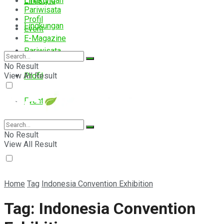
Lingkungan
Lifestyle
Pariwisata
Profil
Lingkungan
Event
E-Magazine
Pariwisata
No Result
View All Result
Profil
Event
E-Magazine
No Result
View All Result
Home
Tag
Indonesia Convention Exhibition
Tag:
Indonesia Convention