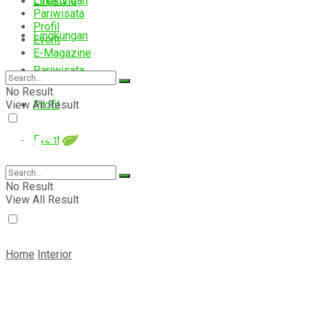
Lingkungan
Lifestyle
Pariwisata
Profil
Lingkungan
Event
E-Magazine
Pariwisata
No Result
View All Result
Profil
Event
E-Magazine
No Result
View All Result
Home
Interior