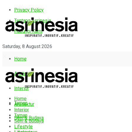
Privacy Policy
Tentang Asrinesia
Hubungi Kami
Saturday, 8 August 2026
Home
Arsitektur
Interior
Home
Taman
Arsitektur
Interior
Taman
Seni & Budaya
Seni & Budaya
Lifestyle