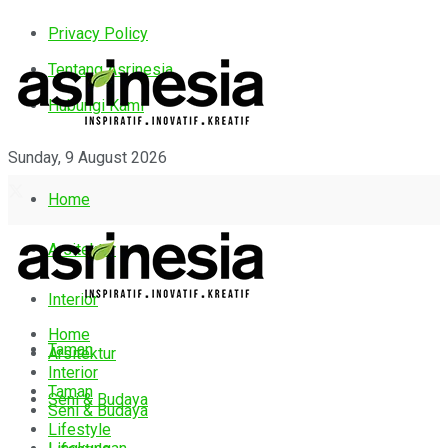
Privacy Policy
Tentang Asrinesia
Hubungi Kami
Sunday, 9 August 2026
Home
Arsitektur
Interior
Home
Taman
Arsitektur
Interior
Taman
Seni & Budaya
Seni & Budaya
Lifestyle