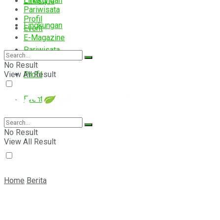
Lingkungan
Lifestyle
Pariwisata
Profil
Lingkungan
Event
E-Magazine
Pariwisata
No Result
View All Result
Profil
Event
E-Magazine
No Result
View All Result
Home
Berita