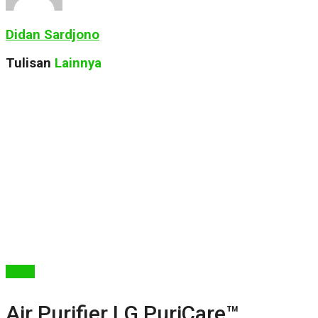
Didan Sardjono
Tulisan
Lainnya
Berita
Air Purifier LG PuriCare™