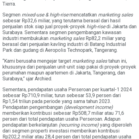
Tierra.
Segmen
mixed-use & high-rise
mencatatkan
marketing sales
sebesar Rp32,6 miliar, yang terutama berasal dari hasil
penjualan stok siap jual proyek-proyek
high-rise
di Jakarta dan
Surabaya. Sementara segmen pengembangan kawasan
industri membukukan
marketing sales
Rp82,2 miliar yang
berasal dari penjualan kavling industri di Batang Industrial
Park dan gudang di Aeropolis Technopark, Tangerang.
“Kami berusaha mengejar target
marketing sales
tahun ini,
khususnya dari penjualan unit-unit siap pakai di proyek-proyek
perumahan maupun apartemen di Jakarta, Tangerang, dan
Surabaya,” ujar Archied.
Sementara, pendapatan usaha Perseroan per kuartal-1 2024
sebesar Rp710,9 miliar, turun sebesar 53,9 persen dari
Rp1,54 triliun pada periode yang sama tahun 2023.
Pendapatan pengembangan
(development income)
memberikan kontribusi sebesar Rp508,7 miliar atau 71,6
persen dari total pendapatan usaha Perseroan. Adapun
pendapatan berkelanjutan
(recurring income)
yang diperoleh
dari segmen properti investasi memberikan kontribusi
Rp202,2 miliar atau 28,4 persen dari total pendapatan usaha