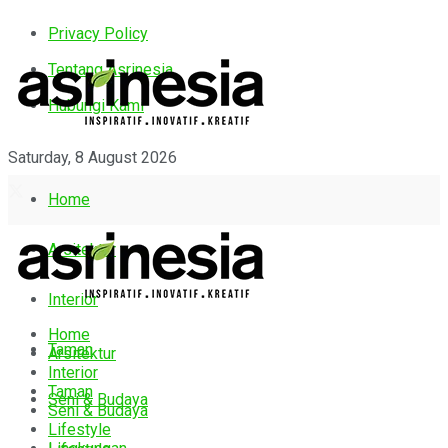
Privacy Policy
Tentang Asrinesia
Hubungi Kami
Saturday, 8 August 2026
Home
Arsitektur
Interior
Home
Taman
Arsitektur
Interior
Taman
Seni & Budaya
Seni & Budaya
Lifestyle