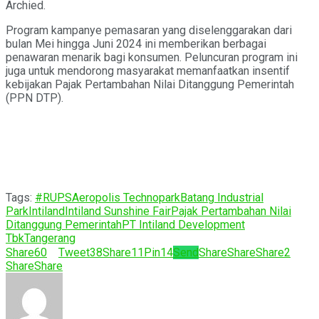
Archied.
Program kampanye pemasaran yang diselenggarakan dari
bulan Mei hingga Juni 2024 ini memberikan berbagai
penawaran menarik bagi konsumen. Peluncuran program ini
juga untuk mendorong masyarakat memanfaatkan insentif
kebijakan Pajak Pertambahan Nilai Ditanggung Pemerintah
(PPN DTP).
Tags:
#RUPS
Aeropolis Technopark
Batang Industrial
Park
Intiland
Intiland Sunshine Fair
Pajak Pertambahan Nilai
Ditanggung Pemerintah
PT Intiland Development
Tbk
Tangerang
Share
60
Tweet
38
Share
11
Pin
14
Send
Share
Share
Share
2
Share
Share