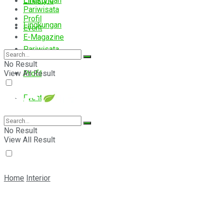
Lingkungan
Lifestyle
Pariwisata
Profil
Lingkungan
Event
E-Magazine
Pariwisata
No Result
View All Result
Profil
Event
E-Magazine
No Result
View All Result
Home
Interior