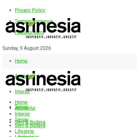
Privacy Policy
Tentang Asrinesia
Hubungi Kami
Sunday, 9 August 2026
Home
Arsitektur
Interior
Home
Taman
Arsitektur
Interior
Taman
Seni & Budaya
Seni & Budaya
Lifestyle