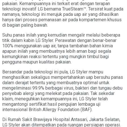
pakaian. Kemampuannya ini terkait erat dengan terapan
teknologi inovatif LG bernama TrueSteam™. Tersirat kuat pada
namanya, teknologi ini merujuk pada uap air yang dihasilkan
hanya dari proses pemanasan air pada kompartemen khusus
di bagian paling bawah.
Suhu panas inilah yang kemudian mengalir melalui beberapa
titik dalam kabin LG Styler. Perawatan dengan benar-benar
100% menggunakan uap air, tanpa tambahan bahan kimia
apapun inilah yang membuatnya lebih aman bagi segala
kemungkinan reaksi tertentu yang mungkin timbul bagi
pengguna maupun kualitas pakaian.
Bersandar pada teknologi ini pula, LG Styler mampu
menghasilkan sekaligus mempertahankan uap bersuhu panas
dalam derajat tertentu yang membuatnya optimal untuk
mengeliminasi 99.9% berbagai virus, bakteri dan tungau debu
penyebab alergi yang melekat pada pakaian. Tak sekedar
klaim, meneguhkan kemampuannya ini, LG Styler telah
mengantongi sertifikat hasil pengujian lembaga uji
internasional British Allergy Foundation (BAF).
Di Rumah Sakit Brawijaya Hospital Antasari, Jakarta Selatan,
LG Styler akan ditempatkan pada ruangan persiapan operasi.