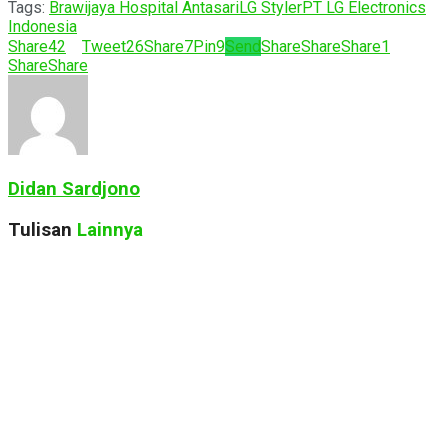
Tags:
Brawijaya Hospital Antasari
LG Styler
PT LG Electronics
Indonesia
Share
42
Tweet
26
Share
7
Pin
9
Send
Share
Share
Share
1
Share
Share
Didan Sardjono
Tulisan
Lainnya