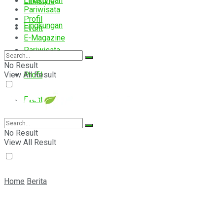
Lingkungan
Lifestyle
Pariwisata
Profil
Lingkungan
Event
E-Magazine
Pariwisata
No Result
View All Result
Profil
Event
E-Magazine
No Result
View All Result
Home
Berita