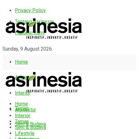
Privacy Policy
Tentang Asrinesia
Hubungi Kami
Sunday, 9 August 2026
Home
Arsitektur
Interior
Home
Taman
Arsitektur
Interior
Taman
Seni & Budaya
Seni & Budaya
Lifestyle