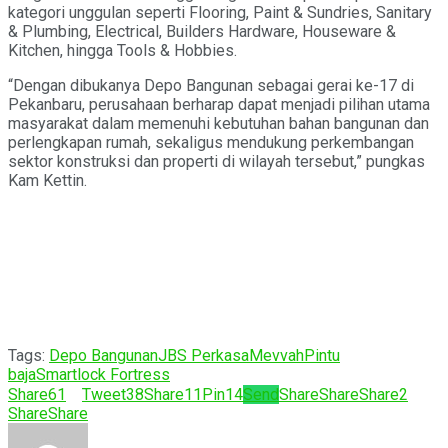
kategori unggulan seperti Flooring, Paint & Sundries, Sanitary
& Plumbing, Electrical, Builders Hardware, Houseware &
Kitchen, hingga Tools & Hobbies.
“Dengan dibukanya Depo Bangunan sebagai gerai ke-17 di
Pekanbaru, perusahaan berharap dapat menjadi pilihan utama
masyarakat dalam memenuhi kebutuhan bahan bangunan dan
perlengkapan rumah, sekaligus mendukung perkembangan
sektor konstruksi dan properti di wilayah tersebut,” pungkas
Kam Kettin.
Tags:
Depo Bangunan
JBS Perkasa
Mevvah
Pintu
baja
Smartlock Fortress
Share
61
Tweet
38
Share
11
Pin
14
Send
Share
Share
Share
2
Share
Share