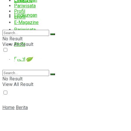
Lingkungan
Lifestyle
Pariwisata
Profil
Lingkungan
Event
E-Magazine
Pariwisata
No Result
View All Result
Profil
Event
E-Magazine
No Result
View All Result
Home
Berita