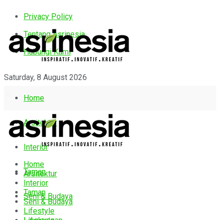
Privacy Policy
Tentang Asrinesia
Hubungi Kami
Saturday, 8 August 2026
Home
Arsitektur
Interior
Home
Taman
Arsitektur
Interior
Taman
Seni & Budaya
Seni & Budaya
Lifestyle