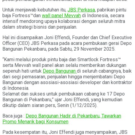
Untuk menjawab kebutuhan itu,
JBS Perkasa
, pabrikan pintu
baja Fortress™️dan
wall panel Mevvah
di Indonesia, secara
intensif mendorong upaya kolaborasi dengan seluruh mitra
dalam strategi bisnis dan penjualan.
Hal ini disampaikan Joni Effendi, Founder dan Chief Executive
Officer (CEO) JBS Perkasa pada acara pembukaan gerai Depo
Bangunan Pekanbaru, pada Sabtu, 29 November 2025.
“Kami melalui produk pintu baja dan Smartlock Fortress™️
serta Mevvah wall panel akan selalu memberikan dukungan
sepenuh hati untuk
Depo Bangunan
di seluruh cabangnya, baik
dari segi pemasaran, penjualan hingga menjembatani Depo
Bangunan dengan asosiasi-asosiasi developer dan kontraktor
di Indonesia.
Selamat dan sukses untuk pembukaan cabang ke 17 Depo
Bangunan di Pekanbaru,” ujar Joni Effendi, yang kemudian
dikutip dalam siaran pers, Senin (1/12/2025).
Baca juga :
Depo Bangunan Hadir di Pekanbaru, Tawarkan
Promo Menarik bagi Konsumen
Pada kesempatan itu, Joni Effendi juga menyampaikan, JBS