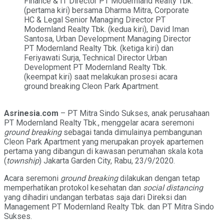
Finance & IT Director PT Modernland Realty Tbk.
(pertama kiri) bersama Dharma Mitra, Corporate
HC & Legal Senior Managing Director PT
Modernland Realty Tbk. (kedua kiri), David Iman
Santosa, Urban Development Managing Director
PT Modernland Realty Tbk. (ketiga kiri) dan
Feriyawati Surja, Technical Director Urban
Development PT Modernland Realty Tbk.
(keempat kiri) saat melakukan prosesi acara
ground breaking Cleon Park Apartment.
Asrinesia.com
– PT Mitra Sindo Sukses, anak perusahaan
PT Modernland Realty Tbk., menggelar acara seremoni
ground breaking
sebagai tanda dimulainya pembangunan
Cleon Park Apartment yang merupakan proyek apartemen
pertama yang dibangun di kawasan perumahan skala kota
(
township
) Jakarta Garden City, Rabu, 23/9/2020.
Acara seremoni
ground breaking
dilakukan dengan tetap
memperhatikan protokol kesehatan dan
social distancing
yang dihadiri undangan terbatas saja dari Direksi dan
Management PT Modernland Realty Tbk. dan PT Mitra Sindo
Sukses.