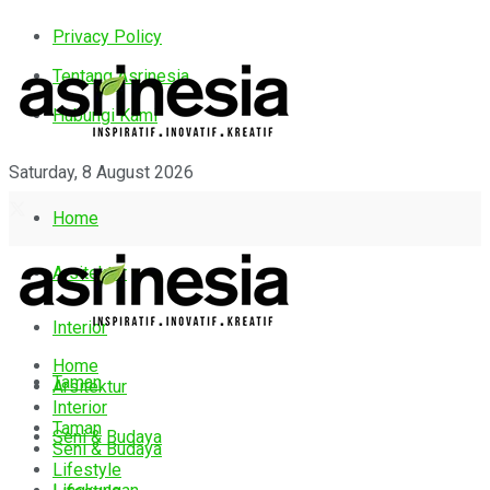
Privacy Policy
Tentang Asrinesia
Hubungi Kami
Saturday, 8 August 2026
Home
Arsitektur
Interior
Home
Taman
Arsitektur
Interior
Taman
Seni & Budaya
Seni & Budaya
Lifestyle