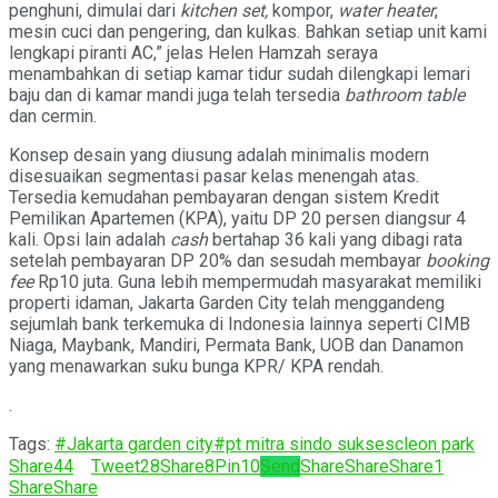
penghuni, dimulai dari
kitchen set,
kompor,
water heater
,
mesin cuci dan pengering, dan kulkas. Bahkan setiap unit kami
lengkapi piranti AC,” jelas Helen Hamzah seraya
menambahkan di setiap kamar tidur sudah dilengkapi lemari
baju dan di kamar mandi juga telah tersedia
bathroom table
dan cermin.
Konsep desain yang diusung adalah minimalis modern
disesuaikan segmentasi pasar kelas menengah atas.
Tersedia kemudahan pembayaran dengan sistem Kredit
Pemilikan Apartemen (KPA), yaitu DP 20 persen diangsur 4
kali. Opsi lain adalah
cash
bertahap 36 kali yang dibagi rata
setelah pembayaran DP 20% dan sesudah membayar
booking
fee
Rp10 juta. Guna lebih mempermudah masyarakat memiliki
properti idaman, Jakarta Garden City telah menggandeng
sejumlah bank terkemuka di Indonesia lainnya seperti CIMB
Niaga, Maybank, Mandiri, Permata Bank, UOB dan Danamon
yang menawarkan suku bunga KPR/ KPA rendah.
.
Tags:
#Jakarta garden city
#pt mitra sindo sukses
cleon park
Share
44
Tweet
28
Share
8
Pin
10
Send
Share
Share
Share
1
Share
Share