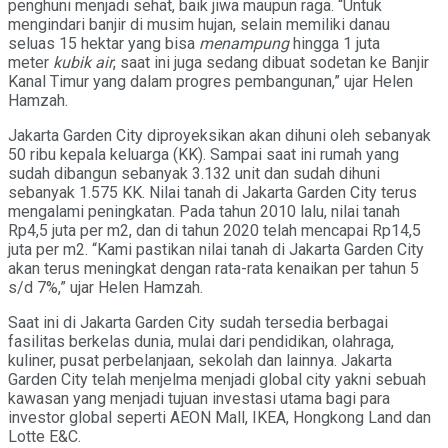
penghuni menjadi sehat, baik jiwa maupun raga. “Untuk
mengindari banjir di musim hujan, selain memiliki danau
seluas 15 hektar yang bisa
menampung
hingga 1 juta
meter
kubik air
, saat ini juga sedang dibuat sodetan ke Banjir
Kanal Timur yang dalam progres pembangunan,” ujar Helen
Hamzah.
Jakarta Garden City diproyeksikan akan dihuni oleh sebanyak
50 ribu kepala keluarga (KK). Sampai saat ini rumah yang
sudah dibangun sebanyak 3.132 unit dan sudah dihuni
sebanyak 1.575 KK. Nilai tanah di Jakarta Garden City terus
mengalami peningkatan. Pada tahun 2010 lalu, nilai tanah
Rp4,5 juta per m2, dan di tahun 2020 telah mencapai Rp14,5
juta per m2. “Kami pastikan nilai tanah di Jakarta Garden City
akan terus meningkat dengan rata-rata kenaikan per tahun 5
s/d 7%,” ujar Helen Hamzah.
Saat ini di Jakarta Garden City sudah tersedia berbagai
fasilitas berkelas dunia, mulai dari pendidikan, olahraga,
kuliner, pusat perbelanjaan, sekolah dan lainnya. Jakarta
Garden City telah menjelma menjadi global city yakni sebuah
kawasan yang menjadi tujuan investasi utama bagi para
investor global seperti AEON Mall, IKEA, Hongkong Land dan
Lotte E&C.