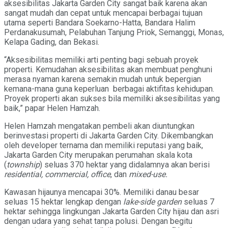
aksesibilitas Jakarta Garden City sangat baik karena akan
sangat mudah dan cepat untuk mencapai berbagai tujuan
utama seperti Bandara Soekarno-Hatta, Bandara Halim
Perdanakusumah, Pelabuhan Tanjung Priok, Semanggi, Monas,
Kelapa Gading, dan Bekasi.
“Aksesibilitas memiliki arti penting bagi sebuah proyek
properti. Kemudahan aksesibilitas akan membuat penghuni
merasa nyaman karena semakin mudah untuk bepergian
kemana-mana guna keperluan berbagai aktifitas kehidupan.
Proyek properti akan sukses bila memiliki aksesibilitas yang
baik,” papar Helen Hamzah.
Helen Hamzah mengatakan pembeli akan diuntungkan
berinvestasi properti di Jakarta Garden City. Dikembangkan
oleh developer ternama dan memiliki reputasi yang baik,
Jakarta Garden City merupakan perumahan skala kota
(
township
) seluas 370 hektar yang didalamnya akan berisi
residential, commercial, office
, dan
mixed-use.
Kawasan hijaunya mencapai 30%. Memiliki danau besar
seluas 15 hektar lengkap dengan
lake-side garden
seluas 7
hektar sehingga lingkungan Jakarta Garden City hijau dan asri
dengan udara yang sehat tanpa polusi. Dengan begitu