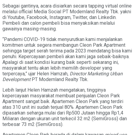
Sebagai gantinya, acara disiarkan secara tapping virtual online
melalui official Media Social PT Modernland Realty Tbk. yakni
di Youtube, Facebook, Instagram, Twitter, dan Linkedin.
Pembeli dan calon pembeli bisa menyaksikan melalui
gawainya masing-masing.
“Pandemi COVID-19 tidak menyurutkan kami menjalankan
komitmen untuk segera membangun Cleon Park Apartment
sehingga target serah terima pada 2023 mendatang bisa kami
penuhi. Kepercayaan pembeli akan kami jaga sebaik-baiknya.
Apalagi di saat kondisi kurang baik seperti sekarang ini,
masyarakat tentu akan lebih memilih developer yang
terpercaya,” ujar Helen Hamzah,
Director Marketing Urban
Development
PT Modernland Realty Tbk.
Lebih lanjut Helen Hamzah mengatakan, tingginya
kepercayaan masyarakat membuat penjualan Cleon Park
Apartment sangat baik. Apartemen Cleon Park yang terdiri
atas 310 unit ini sudah terjual 80%. Apartemen Cleon Park
dipasarkan seharga mulai dari Rp500 Jutaan hingga Rp1,4
Miliaran dengan ukuran unit terkecil 32 m2 (SemiGross) dan
terbesar 73 m2 (SemiGross).
Apartemen Cleon Park berada di dalam kawasan
mixed use