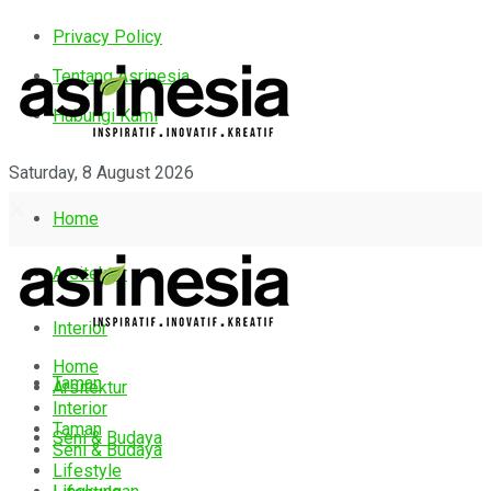
Privacy Policy
Tentang Asrinesia
Hubungi Kami
Saturday, 8 August 2026
Home
Arsitektur
Interior
Home
Taman
Arsitektur
Interior
Taman
Seni & Budaya
Seni & Budaya
Lifestyle