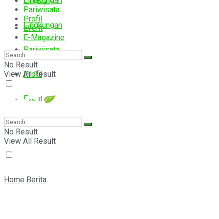
Lingkungan
Lifestyle
Pariwisata
Profil
Lingkungan
Event
E-Magazine
Pariwisata
No Result
View All Result
Profil
Event
E-Magazine
No Result
View All Result
Home
Berita