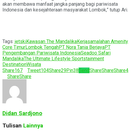
akan membawa manfaat jangka panjang bagi pariwisata
Indonesia dan kesejahteraan masyarakat Lombok,” tutup Ari.
Tags:
jetski
Kawasan The Mandalika
Kerjasama
lahan Amenity
Core Timur
Lombok Tengah
PT Nora Tania Berjaya
PT
Pengembangan Pariwisata Indonesia
Seadoo Safari
Mandalika
The Ultimate Lifestyle Sportstainment
Destination
Wisata
Share
167
Tweet
104
Share
29
Pin
38
Send
Share
Share
Share
4
Share
Share
Didan Sardjono
Tulisan
Lainnya