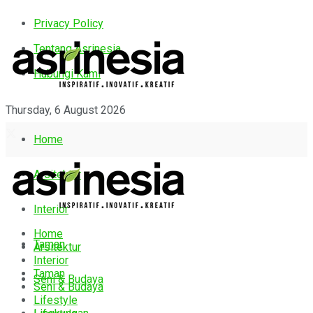
Privacy Policy
Tentang Asrinesia
Hubungi Kami
Thursday, 6 August 2026
Home
Arsitektur
Interior
Home
Taman
Arsitektur
Interior
Taman
Seni & Budaya
Seni & Budaya
Lifestyle