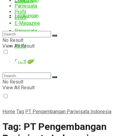
Lingkungan
Lifestyle
Pariwisata
Profil
Lingkungan
Event
E-Magazine
Pariwisata
No Result
View All Result
Profil
Event
E-Magazine
No Result
View All Result
Home
Tag
PT Pengembangan Pariwisata Indonesia
Tag:
PT Pengembangan