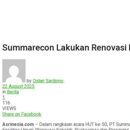
Summarecon Lakukan Renovasi 
by
Didan Sardjono
22 August 2025
in
Berita
1
116
VIEWS
Share on Facebook
Asrinesia.com
– Dalam rangkaian acara HUT ke-50, PT Summ
Fasilitas Umum (Renovasi Sekolah, Puskesmas dan Prasarana La