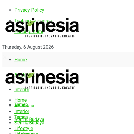
Privacy Policy
Tentang Asrinesia
Hubungi Kami
Thursday, 6 August 2026
Home
Arsitektur
Interior
Home
Taman
Arsitektur
Interior
Taman
Seni & Budaya
Seni & Budaya
Lifestyle