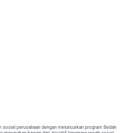
 sosial perusahaan dengan meluncurkan program Bedah
merupakan bagian dari inisiatif tanggung jawab sosial