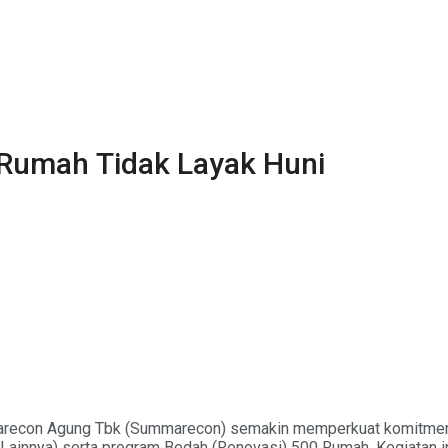
Rumah Tidak Layak Huni
arecon Agung Tbk (Summarecon) semakin memperkuat komitmen
innya) serta program Bedah (Renovasi) 500 Rumah. Kegiatan ini 