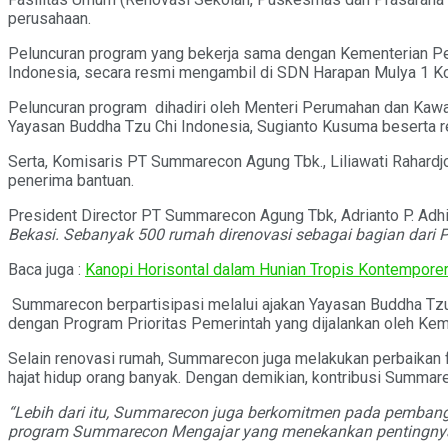
perusahaan.
Peluncuran program yang bekerja sama dengan Kementerian Pe
Indonesia, secara resmi mengambil di SDN Harapan Mulya 1 K
Peluncuran program dihadiri oleh Menteri Perumahan dan Kawas
Yayasan Buddha Tzu Chi Indonesia, Sugianto Kusuma beserta r
Serta, Komisaris PT Summarecon Agung Tbk., Liliawati Rahardj
penerima bantuan.
President Director PT Summarecon Agung Tbk, Adrianto P. Adh
Bekasi. Sebanyak 500 rumah direnovasi sebagai bagian dari 
Baca juga :
Kanopi Horisontal dalam Hunian Tropis Kontempore
Summarecon berpartisipasi melalui ajakan Yayasan Buddha Tzu
dengan Program Prioritas Pemerintah yang dijalankan oleh K
Selain renovasi rumah, Summarecon juga melakukan perbaikan f
hajat hidup orang banyak. Dengan demikian, kontribusi Summar
“
Lebih dari itu, Summarecon juga berkomitmen pada pembangu
program Summarecon Mengajar yang menekankan pentingnya Bu