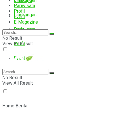
Lingkungan
Lifestyle
Pariwisata
Profil
Lingkungan
Event
E-Magazine
Pariwisata
No Result
View All Result
Profil
Event
E-Magazine
No Result
View All Result
Home
Berita