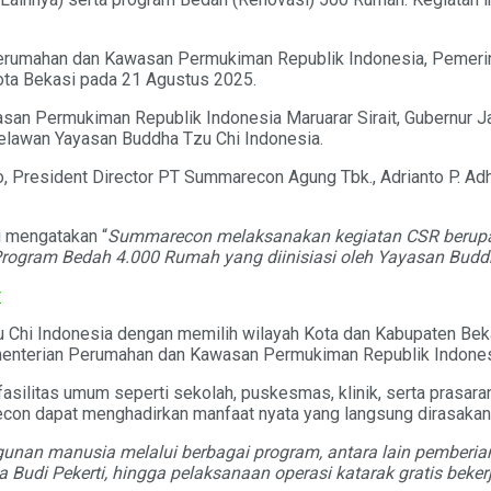
rumahan dan Kawasan Permukiman Republik Indonesia, Pemerint
ota Bekasi pada 21 Agustus 2025.
an Permukiman Republik Indonesia Maruarar Sirait, Gubernur Ja
elawan Yayasan Buddha Tzu Chi Indonesia.
o, President Director PT Summarecon Agung Tbk., Adrianto P. Ad
i mengatakan “
Summarecon melaksanakan kegiatan CSR berupa r
Program Bedah 4.000 Rumah yang diinisiasi oleh Yayasan Buddh
r
 Chi Indonesia dengan memilih wilayah Kota dan Kabupaten Bekas
ementerian Perumahan dan Kawasan Permukiman Republik Indones
asilitas umum seperti sekolah, puskesmas, klinik, serta prasa
econ dapat menghadirkan manfaat nyata yang langsung dirasakan
nan manusia melalui berbagai program, antara lain pemberian
di Pekerti, hingga pelaksanaan operasi katarak gratis beker