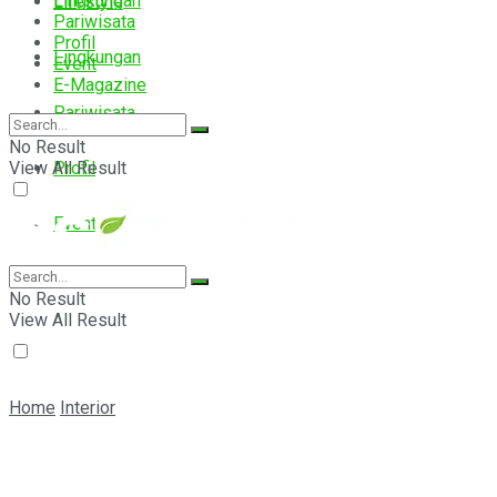
Lingkungan
Lifestyle
Pariwisata
Profil
Lingkungan
Event
E-Magazine
Pariwisata
No Result
View All Result
Profil
Event
E-Magazine
No Result
View All Result
Home
Interior