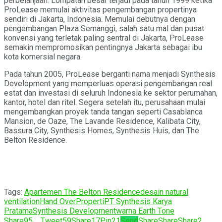
perbelanjaan. Lompatan besar terjadi pada tahun 1999 ketika
ProLease memulai aktivitas pengembangan propertinya
sendiri di Jakarta, Indonesia. Memulai debutnya dengan
pengembangan Plaza Semanggi, salah satu mal dan pusat
konvensi yang terletak paling sentral di Jakarta, ProLease
semakin mempromosikan pentingnya Jakarta sebagai ibu
kota komersial negara.
Pada tahun 2005, ProLease berganti nama menjadi Synthesis
Development yang memperluas operasi pengembangan real
estat dan investasi di seluruh Indonesia ke sektor perumahan,
kantor, hotel dan ritel. Segera setelah itu, perusahaan mulai
mengembangkan proyek tanda tangan seperti Casablanca
Mansion, de Oaze, The Lavande Residence, Kalibata City,
Bassura City, Synthesis Homes, Synthesis Huis, dan The
Belton Residence.
Tags:
Apartemen The Belton Residence
desain natural
ventilation
Hand Over
Properti
PT Synthesis Karya
Pratama
Synthesis Development
warna Earth Tone
Share
95
Tweet
59
Share
17
Pin
21
Send
Share
Share
Share
2