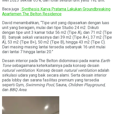
Mei 2023 sekitar 65%, dari total seluruh unit yaitu 192 unit.
Baca juga :
Synthesis Karya Pratama Lakukan Groundbreaking
Apartemen The Belton Residence
David menambahkan, “Tipe unit yang dipasarkan dengan luas
unit yang beragam, mulai dari tipe Studio 24 m2. Diikuti
dengan tipe unit 3 kamar tidur 56 m2 (Tipe A), dan 71 m2 (Tipe
B). banyak sekali variasinya dari 39 m2 (Tipe A+), 37 m2 (Tipe
A), 53 m2 (Tipe B+), 50 m2 (Tipe B), hingga 43 m2 (Tipe C).
Dari masing-masing lantai tersedia sebanyak 16 unit mulai
dari lantai 7 hingga lantai 20.”
Desain interior pada The Belton didominasi pada warna
Earth
Tone
sebagaimana keterkaitannya pada konsep desain
natural ventilation
. Konsep desain
natural ventilation
adalah
sirkulasi udara yang baik secara alami. Serta desain interior
pada lobby dan sarana fasilitas premium yang tersedia
seperti Gym,
Swimming Pool
, Sauna,
Children Playground
,
dan
BBQ Area
.