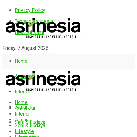
Privacy Policy
Tentang Asrinesia
Hubungi Kami
Friday, 7 August 2026
Home
Arsitektur
Interior
Home
Taman
Arsitektur
Interior
Taman
Seni & Budaya
Seni & Budaya
Lifestyle